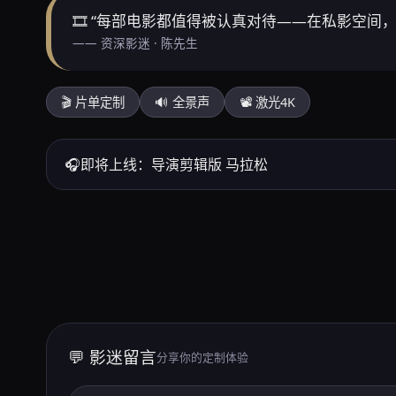
🎞️ “每部电影都值得被认真对待——在私影空间
—— 资深影迷 · 陈先生
🎬 片单定制
🔊 全景声
📽️ 激光4K
🎧
即将上线：导演剪辑版 马拉松
💬 影迷留言
分享你的定制体验