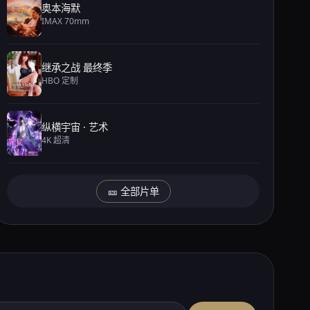
奥本海默
IMAX 70mm
继承之战 最终季
HBO 定制
纵横宇宙 · 艺术
4K 超清
🎫 全部片单