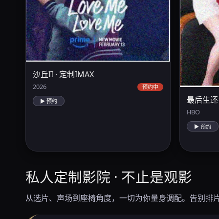
沙丘II · 定制IMAX
2026
预约中
最后生还
▶ 预约
HBO
▶ 预约
私人定制影院 · 不止是观影
从选片、声场到座椅角度，一切为你量身调配。告别排