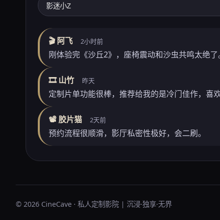
🎬 阿飞
2小时前
刚体验完《沙丘2》，座椅震动和沙虫共鸣太绝了
🎞️ 山竹
昨天
定制片单功能很棒，推荐给我的是冷门佳作，喜
📽️ 胶片猫
2天前
预约流程很顺滑，影厅私密性极好，会二刷。
© 2026 CineCave · 私人定制影院 | 沉浸·独享·无界