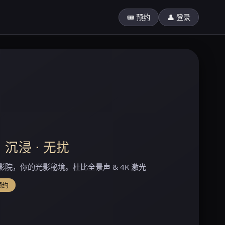
🎟 预约
👤 登录
· 沉浸 · 无扰
影院，你的光影秘境。杜比全景声 & 4K 激光
预约