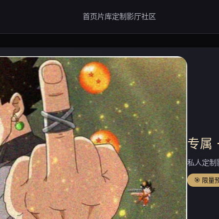
首页
片库
定制
影厅
社区
专属 
私人定制
🎯 限量