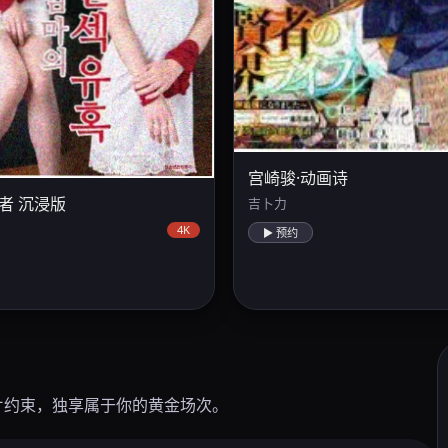
宫崎骏·动画诗
者 沉浸版
吉卜力
4K
▶ 预约
片约束，独享属于你的黄金场次。