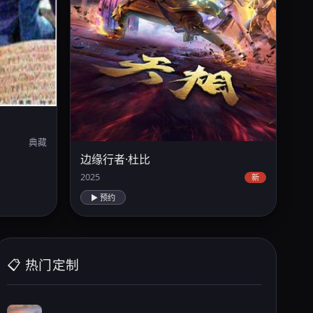
典藏
边缘行者·杜比
2025
新
▶ 预约
📋 热门定制